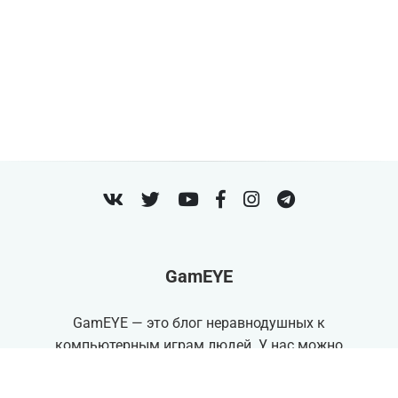
VK
Twitter
Youtube
Facebook
Instagram
Telegram
GamEYE
GamEYE — это блог неравнодушных к
компьютерным играм людей. У нас можно
обнаружить самые интересные и важные
новости
игровой индустрии
. Так же, мы