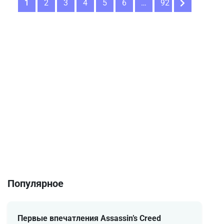
1
2
3
4
5
6
…
92
Популярное
Первые впечатления Assassin’s Creed