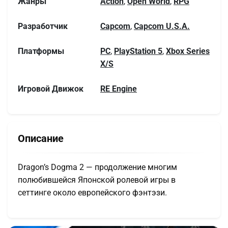
Жанры
Action
,
Open World
,
RPG
Разработчик
Capcom
,
Capcom U.S.A.
Платформы
PC
,
PlayStation 5
,
Xbox Series
X/S
Игровой Движок
RE Engine
Описание
Dragon’s Dogma 2 — продолжение многим
полюбившейся Японской ролевой игры в
сеттинге около европейского фэнтэзи.