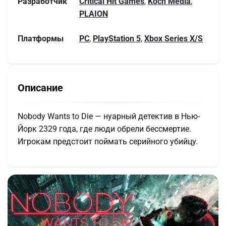
Разработчик
Critical Hit Games
,
Koch Media
,
PLAION
Платформы
PC
,
PlayStation 5
,
Xbox Series X/S
Описание
Nobody Wants to Die — нуарный детектив в Нью-
Йорк 2329 года, где люди обрели бессмертие.
Игрокам предстоит поймать серийного убийцу.