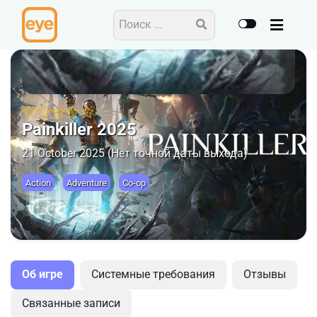
Painkiller 2025
21 October 2025 (Нет точной даты выхода)
Action
Adventure
Co-op
Об игре
Системные требования
Отзывы
Связанные записи