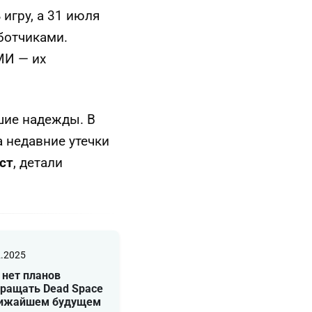
игру, а 31 июля
ботчиками.
МИ — их
шие надежды. В
а недавние утечки
ст
, детали
2.2025
 нет планов
вращать Dead Space
лижайшем будущем