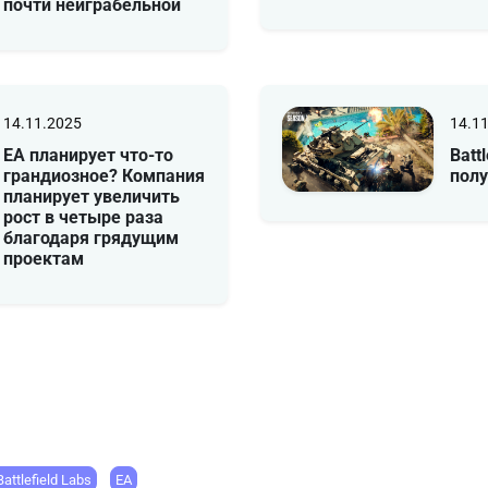
почти неиграбельной
14.11.2025
14.1
EA планирует что-то
Batt
грандиозное? Компания
пол
планирует увеличить
рост в четыре раза
благодаря грядущим
проектам
Battlefield Labs
EA