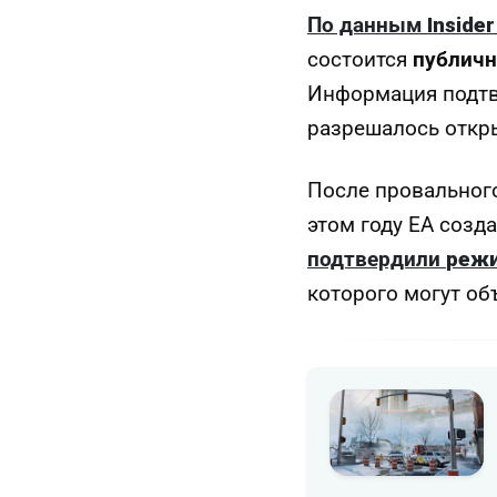
По данным
Inside
состоится
публичн
Информация подт
разрешалось откр
После провально
этом году EA созд
подтвердили
режи
которого могут об