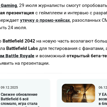
r Gaming
, 29 июля журналисты смогут опробовать 
ая презентация
с геймплеем и интервью с разра
верждает
утечку о промо-кейсах
, разосланных С
ыть 24 июля.
го
Battlefield 2042
на новую часть возлагают боль
ала
Battlefield Labs
для тестирования с фанатами, 
м Battle Royale
и возможный
открытый бета-те
ъявить на презентации.
09.12.2025
06.1
Свежее обновление
У EA
Battlefield 6 всё
воз
сломало, игра стала
в б