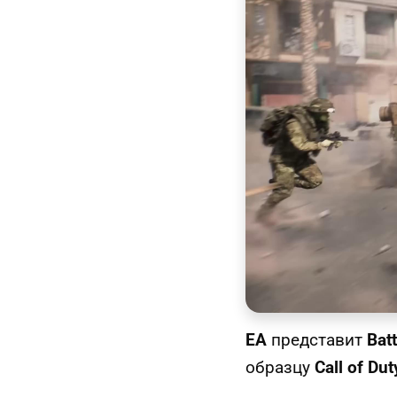
EA
представит
Batt
образцу
Call of Dut