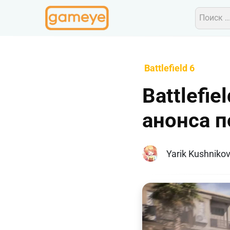
Battlefield 6
Battlefi
анонса 
Yarik Kushniko