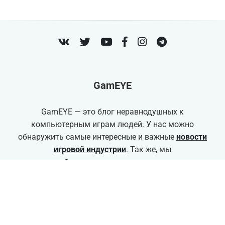
VK
Twitter
Youtube
Facebook
Instagram
Telegram
GamEYE
GamEYE — это блог неравнодушных к
компьютерным играм людей. У нас можно
обнаружить самые интересные и важные
новости
игровой индустрии
. Так же, мы
пишем
обзоры
и
материалы
на различные
игровые темы. А ещё можно глянуть
какие игры
вышли
на днях, либо узнать о
грядущих релизов
.
18+ Может содержать контент не
соответствующий для детей