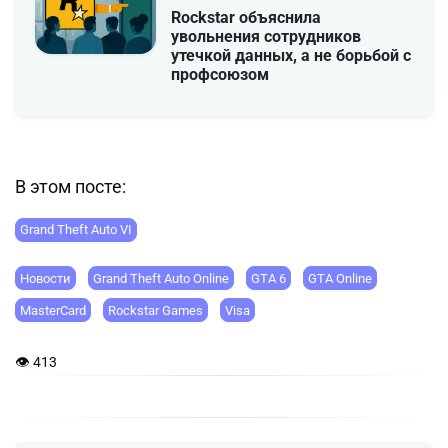
Rockstar объяснила
увольнения сотрудников
утечкой данных, а не борьбой с
профсоюзом
В этом посте:
Grand Theft Auto VI
Новости
Grand Theft Auto Online
GTA 6
GTA Online
MasterCard
Rockstar Games
Visa
👁 413