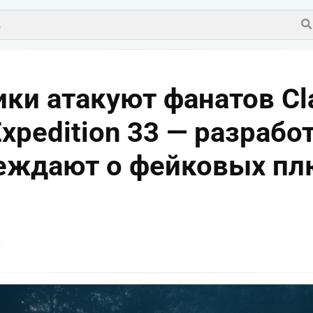
и атакуют фанатов Cla
Expedition 33 — разрабо
еждают о фейковых п
v