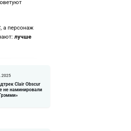
советуют
S
, а персонаж
нают:
лучше
1.2025
дтрек Clair Obscur
е не наминировали
«Грэмми»