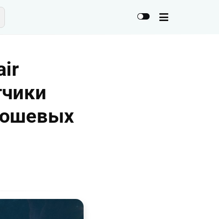
ir
тчики
люшевых