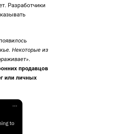
ет. Разработчики
аказывать
 появилось
кье. Некоторые из
ораживает»
.
ронних продавцов
ег или личных