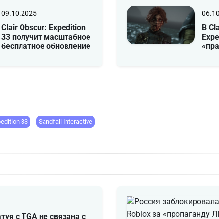
09.10.2025
06.1
Clair Obscur: Expedition
В Cl
33 получит масштабное
Expe
бесплатное обновление
«пр
pedition 33
Sandfall Interactive
туя с TGA не связана с