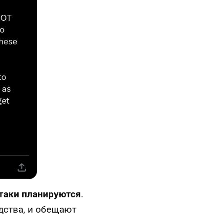
таки планируются
.
дства, и обещают