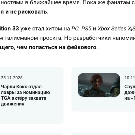
бностями в ближайшее время. Пока же фанатам 
я и не рисковать
.
ition 33
уже стал хитом на
PC, PS5
и
Xbox Series X|
 талисманом проекта. Но разработчики напоми
щего, чем попасться на фейкового
.
25.11.2025
10.1
Чарли Кокс отдал
Саун
лавры за номинацию
даж
TGA актёру захвата
на 
движения