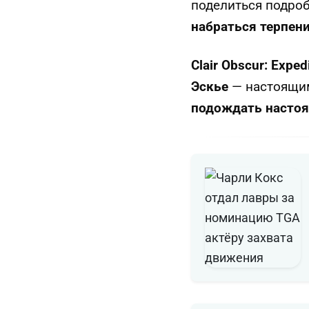
поделиться подро
набраться терпени
Clair Obscur: Exped
Эскье
— настоящим
подождать настоя