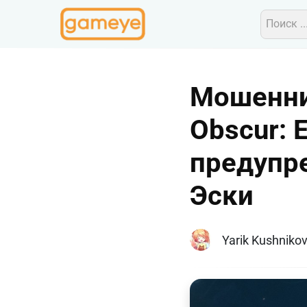
Мошенник
Obscur: 
предупр
Эски
Yarik Kushniko