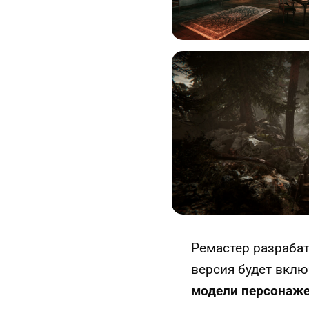
Ремастер разраба
версия будет вкл
модели персонаж