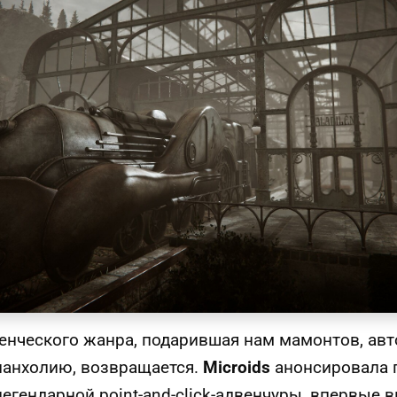
енческого жанра, подарившая нам мамонтов, авт
ланхолию, возвращается.
Microids
анонсировала 
 легендарной point-and-click-адвенчуры, впервые