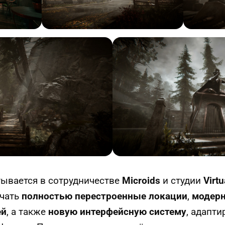
тывается в сотрудничестве
Microids
и студии
Virtu
ючать
полностью перестроенные локации
,
модер
ей
, а также
новую интерфейсную систему
, адапт