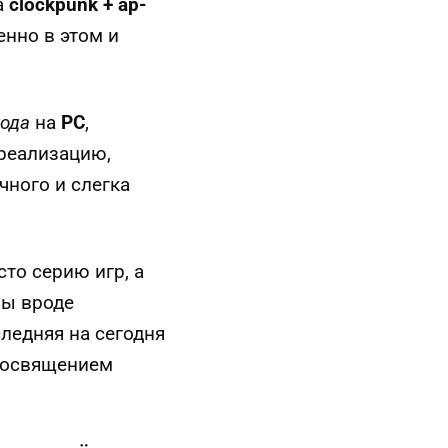
а
clockpunk + ар-
енно в этом и
года
на
PC
,
реализацию,
чного и слегка
сто серию игр, а
ры вроде
следняя на сегодня
посвящением