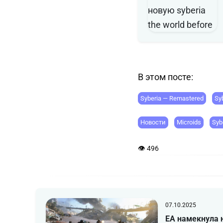
В этом посте:
Syberia — Remastered
Sy
Новости
Microids
Syb
👁 496
07.10.2025
EA намекнула 