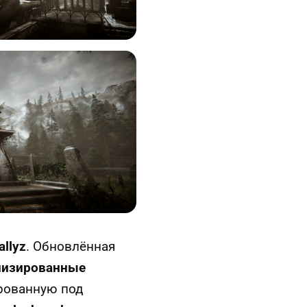
allyz
. Обновлённая
низированные
ированную под