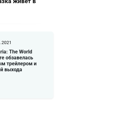
азка живёт в
8.2021
ria: The World
re обзавелась
ым трейлером и
ой выхода