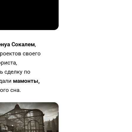
енуа Сокалем
,
роектов своего
юриста,
ь сделку по
ждали
мамонты,
ого сна.