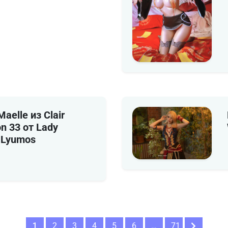
aelle из Clair
on 33 от Lady
 Lyumos
1
2
3
4
5
6
…
71