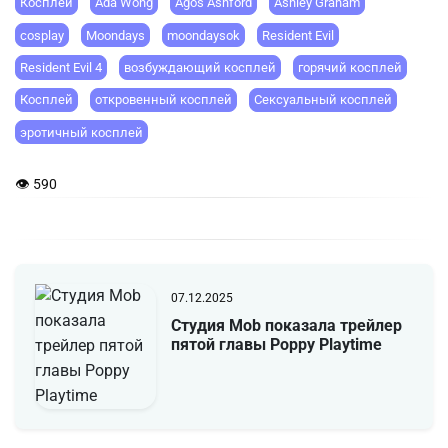
Косплей
Ada Wong
Agos Ashford
Ashley Graham
cosplay
Moondays
moondaysok
Resident Evil
Resident Evil 4
возбуждающий косплей
горячий косплей
Косплей
откровенный косплей
Сексуальный косплей
эротичный косплей
👁 590
07.12.2025
Студия Mob показала трейлер
пятой главы Poppy Playtime