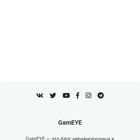
VK
Twitter
Youtube
Facebook
Instagram
Telegram
GamEYE
GamEYE — это блог неравнодушных к