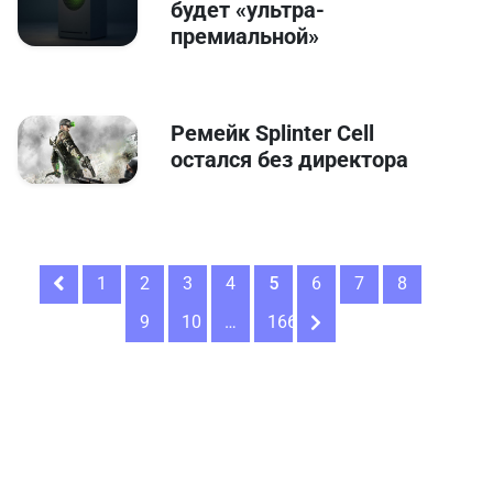
будет «ультра-
премиальной»
Ремейк Splinter Cell
остался без директора
1
2
3
4
5
6
7
8
9
10
…
166