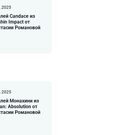
1.2025
лей Candace из
hin Impact от
стасии Романовой
1.2025
лей Монахини из
an: Absolution от
стасии Романовой