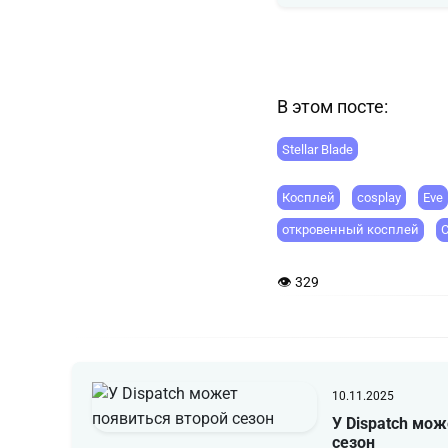
В этом посте:
Stellar Blade
Косплей
cosplay
Eve
откровенный косплей
👁 329
10.11.2025
У Dispatch мож
сезон