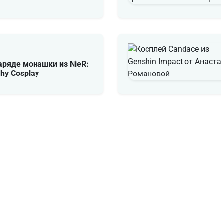
аряде монашки из NieR:
shy Cosplay