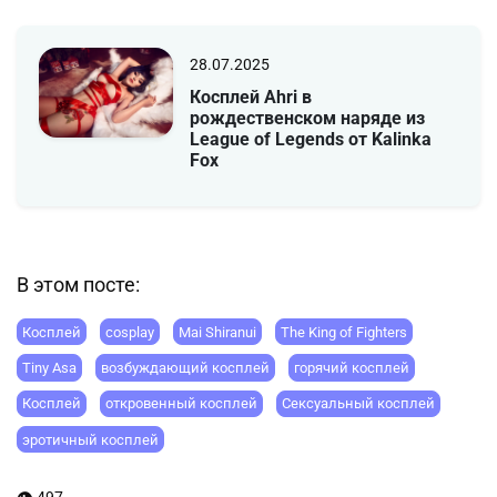
28.07.2025
Косплей Ahri в
рождественском наряде из
League of Legends от Kalinka
Fox
В этом посте:
Косплей
cosplay
Mai Shiranui
The King of Fighters
Tiny Asa
возбуждающий косплей
горячий косплей
Косплей
откровенный косплей
Сексуальный косплей
эротичный косплей