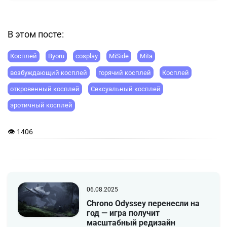
В этом посте:
Косплей
Byoru
cosplay
MiSide
Mita
возбуждающий косплей
горячий косплей
Косплей
откровенный косплей
Сексуальный косплей
эротичный косплей
👁 1406
06.08.2025
Chrono Odyssey перенесли на
год — игра получит
масштабный редизайн