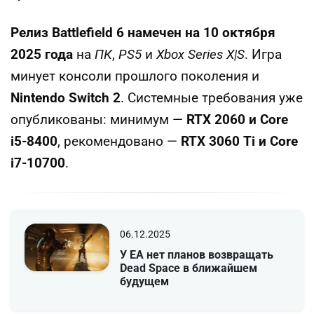
Релиз Battlefield 6 намечен на 10 октября
2025 года
на
ПК
,
PS5
и
Xbox Series X|S
. Игра
минует консоли прошлого поколения и
Nintendo Switch 2
. Системные требования уже
опубликованы: минимум —
RTX 2060 и Core
i5-8400
, рекомендовано —
RTX 3060 Ti и Core
i7-10700
.
06.12.2025
У EA нет планов возвращать
Dead Space в ближайшем
будущем