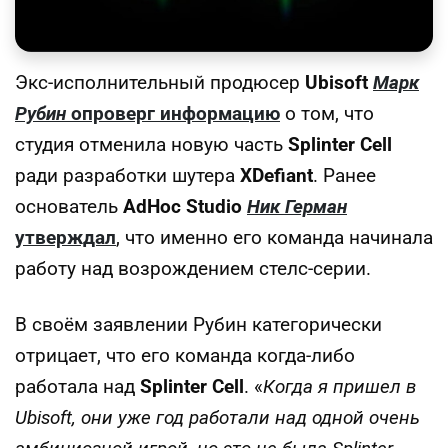
Экс-исполнительный продюсер
Ubisoft
Марк
Рубин
опроверг информацию
о том, что
студия отменила новую часть
Splinter Cell
ради разработки шутера
XDefiant
. Ранее
основатель
AdHoc Studio
Ник Герман
утверждал
, что именно его команда начинала
работу над возрождением стелс-серии.
В своём заявлении Рубин категорически
отрицает, что его команда когда-либо
работала над
Splinter Cell
. «
Когда я пришел в
Ubisoft, они уже год работали над одной очень