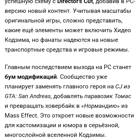
успешную схему с
Director’s Cut
, добавив в PC-
версию новый контент. Учитывая масштабы
оригинальной игры, сложно представить,
какие ещё элементы может включить Хидео
Кодзима, но фанаты надеются на новые
транспортные средства и игровые режимы.
Главным последствием выхода на PC станет
бум модификаций
. Сообщество уже
планирует заменять главного героя на
CJ из
GTA: San Andreas
, добавлять
паравозик Томас
и превращать ховербайк в
«Нормандию»
из
Mass Effect. Это откроет новые возможности
для кастомизации и юмора в серьёзной,
многослойной вселенной Кодзимы.