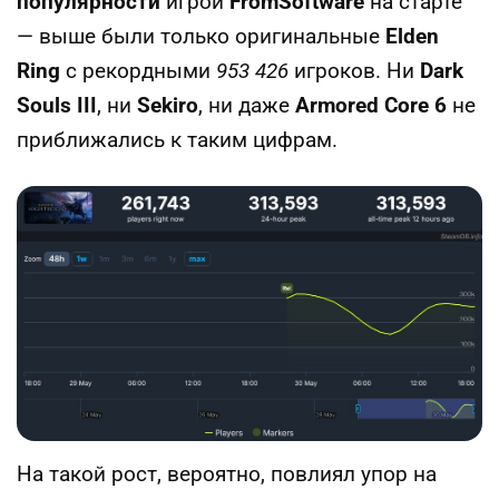
популярности
игрой
FromSoftware
на старте
— выше были только оригинальные
Elden
Ring
с рекордными
953 426
игроков. Ни
Dark
Souls III
, ни
Sekiro
, ни даже
Armored Core 6
не
приближались к таким цифрам.
На такой рост, вероятно, повлиял упор на