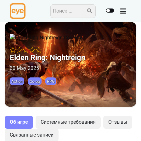
Elden Ring: Nightreign
30 May 2025
Action
Co-op
RPG
Об игре
Системные требования
Отзывы
Связанные записи