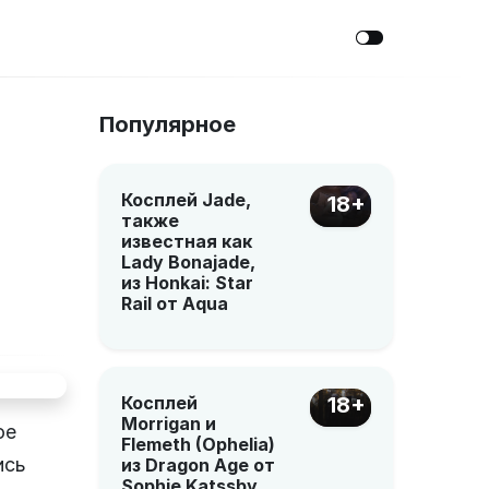
Популярное
Косплей Jade,
18+
также
известная как
Lady Bonajade,
из Honkai: Star
Rail от Aqua
18+
Косплей
Morrigan и
ое
Flemeth (Ophelia)
ись
из Dragon Age от
Sophie Katssby