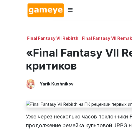
Новости
Final Fantasy VII Rebirth
Final Fantasy VII Rema
Обзоры
«Final Fantasy VII 
критиков
Спецы
Гайды
Yarik Kushnikov
Косплей
Игры
Уже через несколько часов поклонники
F
продолжение ремейка культовой JRPG 
Скоро выйдут