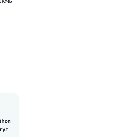
влечь
thon
гут