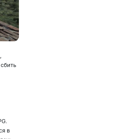
,
 сбить
PG.
ся в