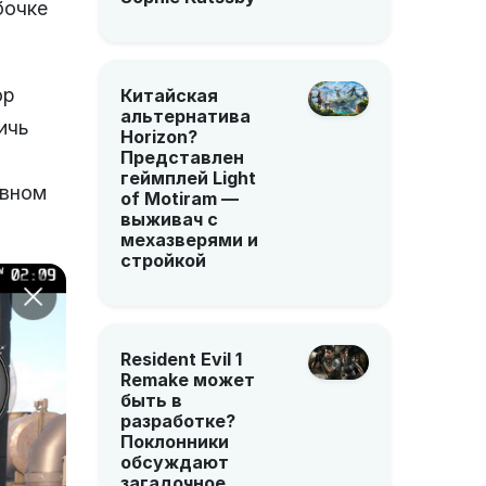
бочке
ор
Китайская
альтернатива
ичь
Horizon?
Представлен
геймплей Light
ивном
of Motiram —
выживач с
мехазверями и
стройкой
Resident Evil 1
Remake может
быть в
разработке?
Поклонники
обсуждают
загадочное