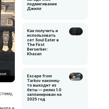
подмигивание
Джилл
Как получить и
использовать
сет Soul Eater в
The First
Berserker:
Khazan
Escape from
Tarkov наконец-
то выходит из
беты — релиз 1.0
стему,
запланирован на
2025 год
нала и