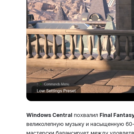
Windows Central
похвалил
Final Fantasy
великолепную музыку и насыщенную 60
мастерски балансирует между удовлетв