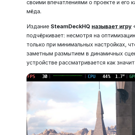
своими впечатлениями о проекте и его к
Свежие релизы
мёда.
Издание
SteamDeckHQ
называет игру
«
подчёркивает: несмотря на оптимизаци
только при минимальных настройках, ч
заметным размытием в динамичных сцен
устройстве рассматривается как значи