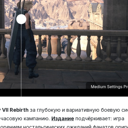
 VII Rebirth
за глубокую и вариативную боевую си
-часовую кампанию.
Издание
подчёркивает: игра
орением ностальгических ожиданий фанатов ориги