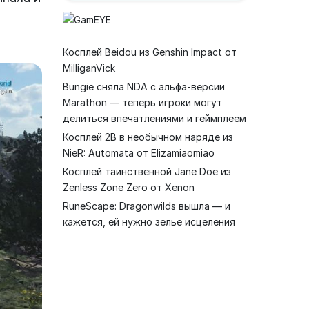
Косплей Beidou из Genshin Impact от
MilliganVick
Bungie сняла NDA с альфа-версии
Marathon — теперь игроки могут
делиться впечатлениями и геймплеем
Косплей 2B в необычном наряде из
NieR: Automata от Elizamiaomiao
Косплей таинственной Jane Doe из
Zenless Zone Zero от Xenon
RuneScape: Dragonwilds вышла — и
кажется, ей нужно зелье исцеления