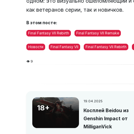
одном: это визуально ошеломляющий и 
как ветеранов серии, так и новичков.
В этом посте:
Final Fantasy VII Rebirth
Final Fantasy VII Remake
Новости
Final Fantasy VII
Final Fantasy VII Rebirth
👁 9
19.04.2025
18+
Косплей Beidou из
Genshin Impact от
MilliganVick