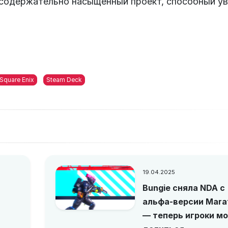
содержательно насыщенный проект, способный у
Square Enix
Steam Deck
19.04.2025
Bungie сняла NDA с
альфа-версии Mara
— теперь игроки мо