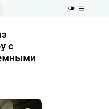
из
у с
земными