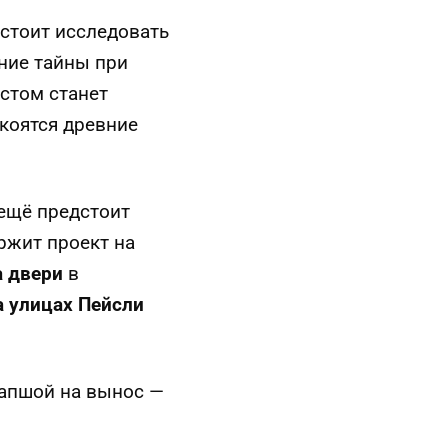
дстоит исследовать
вние тайны при
стом станет
окоятся древние
 ещё предстоит
ержит проект на
а двери
в
а улицах Пейсли
лапшой на вынос —