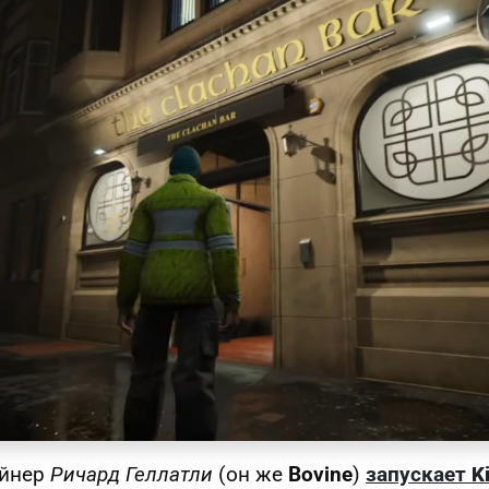
айнер
Ричард Геллатли
(он же
Bovine
)
запускает
K