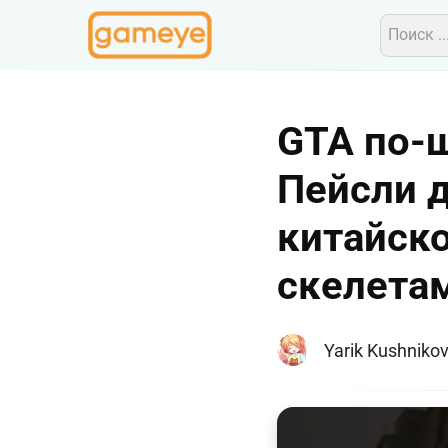
GTA по-ш
Пейсли д
китайск
скелета
Yarik Kushniko