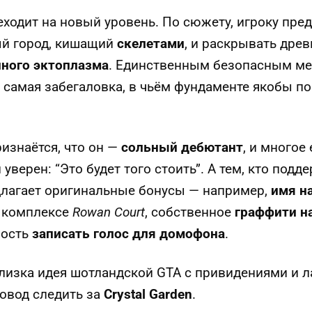
еходит на новый уровень. По сюжету, игроку пре
й город, кишащий
скелетами
, и раскрывать дре
нного эктоплазма
. Единственным безопасным ме
 самая забегаловка, в чьём фундаменте якобы п
ризнаётся, что он —
сольный дебютант
, и многое
 уверен: “Это будет того стоить”. А тем, кто подд
едлагает оригинальные бонусы — например,
имя н
 комплексе
Rowan Court
, собственное
граффити н
ность
записать голос для домофона
.
близка идея шотландской GTA с привидениями и 
повод следить за
Crystal Garden
.