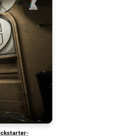
ickstarter
-