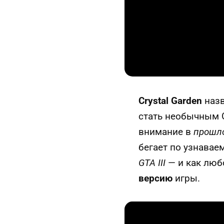
Crystal Garden
назв
стать необычным 
внимание в
прошл
бегает по узнавае
GTA III
— и как люб
версию
игры.