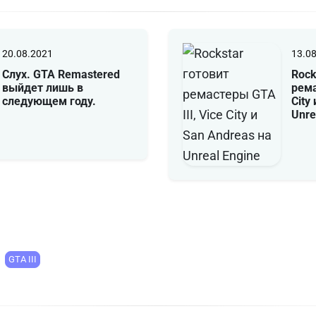
20.08.2021
13.0
Слух. GTA Remastered
Rock
выйдет лишь в
рема
следующем году.
City
Unre
GTA III