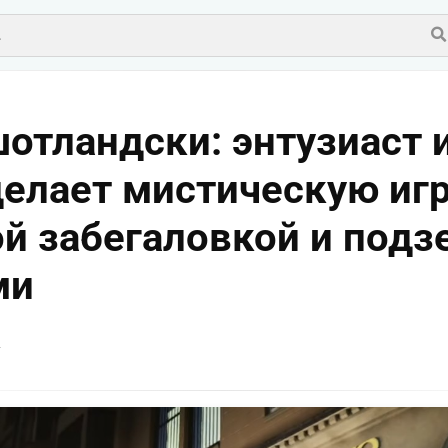
отландски: энтузиаст 
елает мистическую игр
ой забегаловкой и под
ми
v