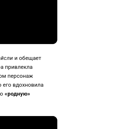
ейсли
и обещает
ра привлекла
ором персонаж
о его вдохновила
ою
«родную»