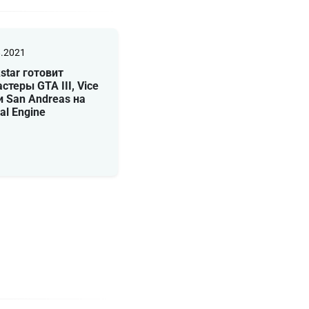
8.2021
star готовит
стеры GTA III, Vice
 и San Andreas на
al Engine