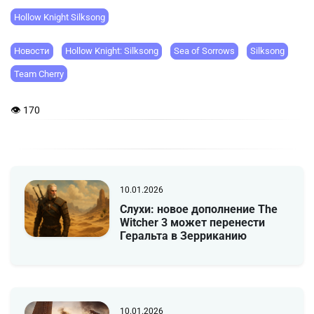
Hollow Knight Silksong
Новости
Hollow Knight: Silksong
Sea of Sorrows
Silksong
Team Cherry
👁 170
10.01.2026
Слухи: новое дополнение The
Witcher 3 может перенести
Геральта в Зерриканию
10.01.2026