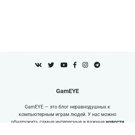
VK
Twitter
Youtube
Facebook
Instagram
Telegram
GamEYE
GamEYE — это блог неравнодушных к
компьютерным играм людей. У нас можно
обнаружить самые интересные и важные
новости
игровой индустрии
. Так же, мы