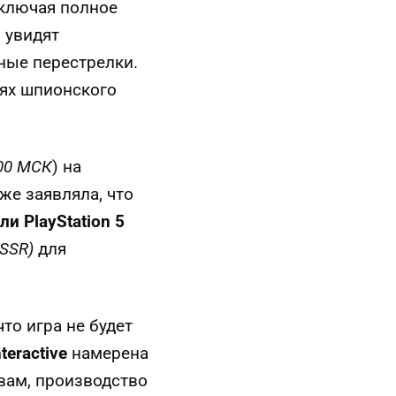
включая полное
 увидят
ные перестрелки.
тях шпионского
00 МСК
) на
уже заявляла, что
и PlayStation 5
PSSR)
для
то игра не будет
nteractive
намерена
вам, производство