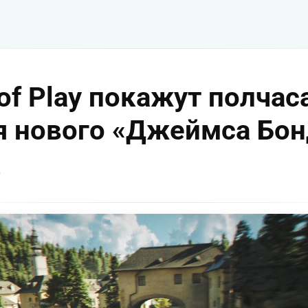
 of Play покажут полчас
я нового «Джеймса Бон
v