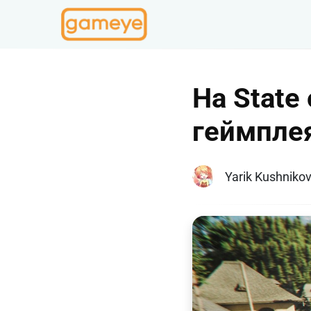
На State
геймпле
Yarik Kushniko