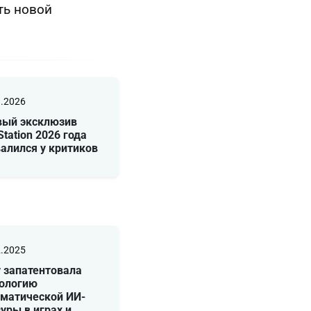
ть новой
1.2026
вый эксклюзив
Station 2026 года
алился у критиков
2.2025
 запатентовала
нологию
оматической ИИ-
уры в играх и