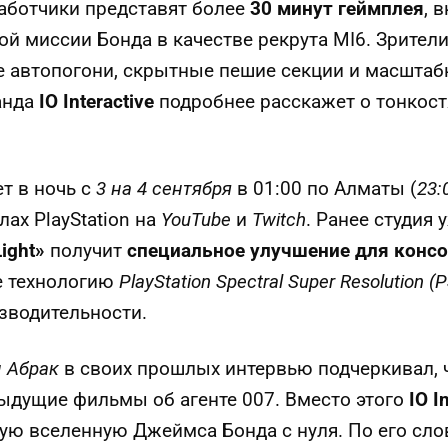
аботчики представят более
30 минут геймплея
, 
й миссии Бонда в качестве рекрута MI6. Зрители
 автопогони, скрытные пешие секции и масштаб
анда
IO Interactive
подробнее расскажет о тонкос
т в ночь с
3 на 4 сентября
в 01:00 по Алматы (
23:
ах PlayStation на
YouTube
и
Twitch
. Ранее студия 
Light»
получит
специальное улучшение для консол
е технологию
PlayStation Spectral Super Resolution (
зводительности.
 Абрак
в своих прошлых интервью подчеркивал, ч
ыдущие фильмы об агенте 007. Вместо этого
IO I
ую вселенную Джеймса Бонда с нуля. По его сло