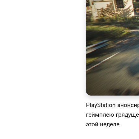
PlayStation анонс
геймплею грядущ
этой неделе.