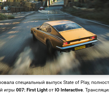
ировала специальный выпуск State of Play, полн
ей игры
007: First Light
от
IO Interactive
. Трансляци