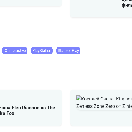
фил
IO Interactive
PlayStation
State of Play
 Fiona Elen Riannon из The
nka Fox