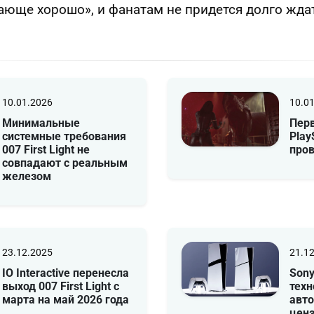
ающе хорошо», и фанатам не придется долго жда
10.01.2026
10.0
Минимальные
Пер
системные требования
Play
007 First Light не
пров
совпадают с реальным
железом
23.12.2025
21.1
IO Interactive перенесла
Sony
выход 007 First Light с
тех
марта на май 2026 года
авт
ценз