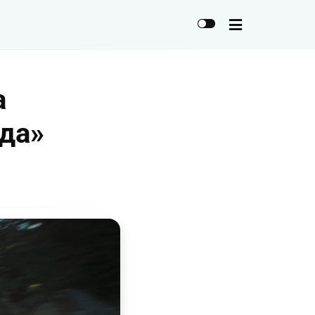
а
да»