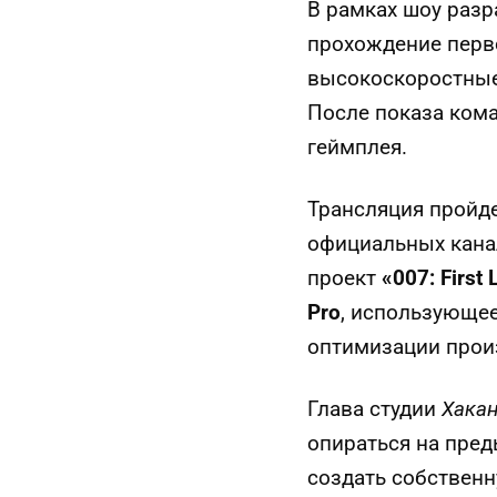
В рамках шоу разр
прохождение перво
высокоскоростные
После показа ком
геймплея.
Трансляция пройде
официальных канал
проект
«007: First 
Pro
, использующе
оптимизации прои
Глава студии
Хакан
опираться на пред
создать собственн