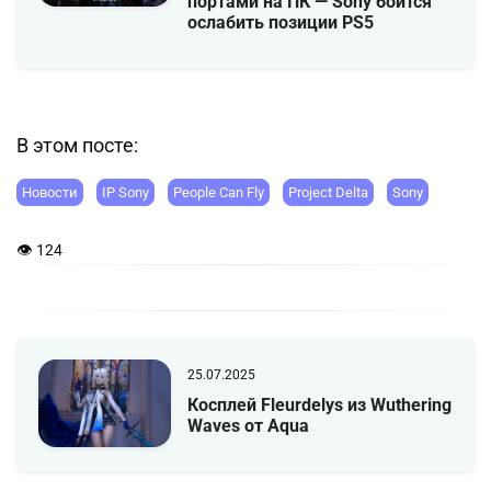
портами на ПК — Sony боится
ослабить позиции PS5
В этом посте:
Новости
IP Sony
People Can Fly
Project Delta
Sony
👁 124
25.07.2025
Косплей Fleurdelys из Wuthering
Waves от Aqua