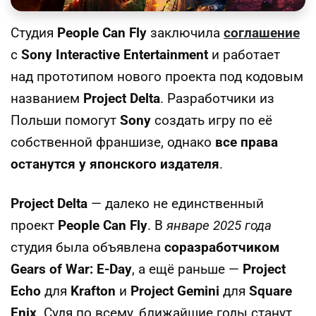
Студия
People Can Fly
заключила
соглашение
с
Sony Interactive Entertainment
и работает
над прототипом нового проекта под кодовым
названием
Project Delta
. Разработчики из
Польши помогут
Sony
создать игру по её
собственной франшизе, однако
все права
останутся у японского издателя
.
Project Delta
— далеко не единственный
проект
People Can Fly
. В
январе 2025 года
студия была объявлена
соразработчиком
Gears of War: E-Day
, а ещё раньше —
Project
Echo
для
Krafton
и
Project Gemini
для
Square
Enix
. Судя по всему, ближайшие годы станут