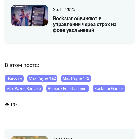
25.11.2025
Rockstar обвиняют в
управлении через страх на
фоне увольнений
В этом посте:
Новости
Max Payne 1&2
Max Payne 1+2
Max Payne Remake
Remedy Entertainment
Rockstar Games
👁 197