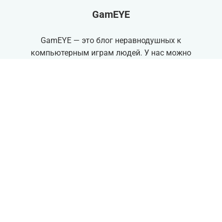
GamEYE
GamEYE — это блог неравнодушных к
компьютерным играм людей. У нас можно
обнаружить самые интересные и важные
новости
игровой индустрии
. Так же, мы
пишем
обзоры
и
материалы
на различные
игровые темы. А ещё можно глянуть
какие игры
вышли
на днях, либо узнать о
грядущих релизов
.
18+ Может содержать контент не
соответствующий для детей
2024 GamEYE.ru . All Rights Reserved
Designed with
and
by RAMSTHEMES