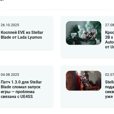
26.10.2025
27.0
Косплей EVE из Stellar
Кро
Blade от Lada Lyumos
2B x
Auto
от U
04.08.2025
02.0
Патч 1.3.0 для Stellar
Stel
Blade сломал запуск
пода
игры — проблема
сикв
связана с UE4SS
уже 