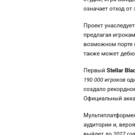
означает отход от 
Проект унаследуе
предлагая игрокам
возможном порте 
также может дебю
Первый
Stellar Bla
190 000 игроков
одн
создало рекордно
Официальный аккау
Мультиплатформе
аудитории и, веро
выйдет до
2027 го