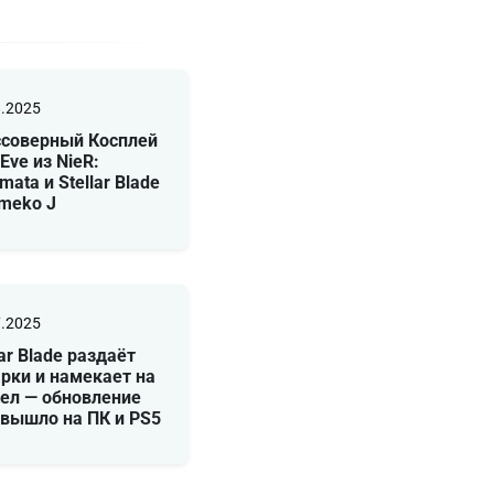
8.2025
ссоверный Косплей
 Eve из NieR:
mata и Stellar Blade
meko J
7.2025
lar Blade раздаёт
рки и намекает на
ел — обновление
вышло на ПК и PS5