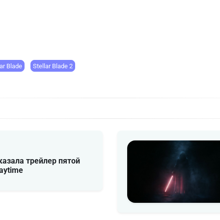
lar Blade
Stellar Blade 2
казала трейлер пятой
aytime