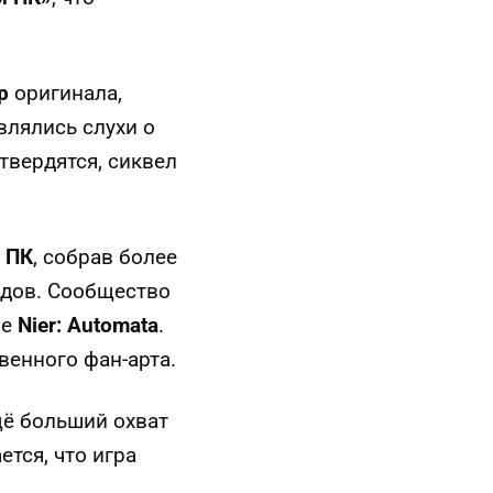
р
оригинала,
влялись слухи о
твердятся, сиквел
 ПК
, собрав более
дов. Сообщество
же
Nier: Automata
.
венного фан-арта.
щё больший охват
ется, что игра