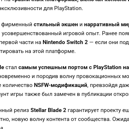
эксклюзивности для PlayStation.
т фирменный
стильный экшен
и
нарративный ми
 усовершенствованный игровой опыт. Ранее поя
первой части на
Nintendo Switch 2
— если они под
тировать на этой платформе.
de
стал
самым успешным портом с PlayStation на
овременно и породив волну провокационных мо
е количество
NSFW-модификаций
, превзойдя да
нт игры также был замечен в публикации откро
нный релиз
Stellar Blade 2
гарантирует проекту е
ятно, новую волну контента от сообщества. Ожида
да
.