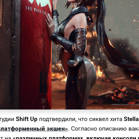
студии
Shift Up
подтвердили, что сиквел хита
Stell
платформенный экшен»
. Согласно описанию вак
ет на
«различных платформах, включая консоли 