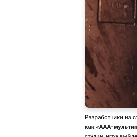
Разработчики из 
как
«AAA-мульти
студии, игра выйд