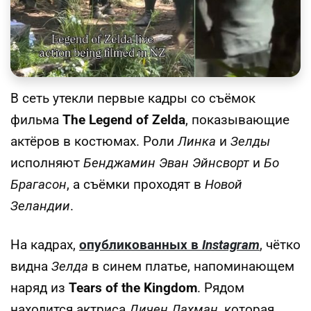
В сеть утекли первые кадры со съёмок
фильма
The Legend of Zelda
, показывающие
актёров в костюмах. Роли
Линка
и
Зелды
исполняют
Бенджамин Эван Эйнсворт
и
Бо
Брагасон
, а съёмки проходят в
Новой
Зеландии
.
На кадрах,
опубликованных в
Instagram
, чётко
видна
Зелда
в синем платье, напоминающем
наряд из
Tears of the Kingdom
. Рядом
находится актриса
Дичен Лахман
, которая,