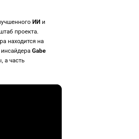
улучшенного
ИИ
и
штаб проекта.
ра находится на
и инсайдера
Gabe
, а часть