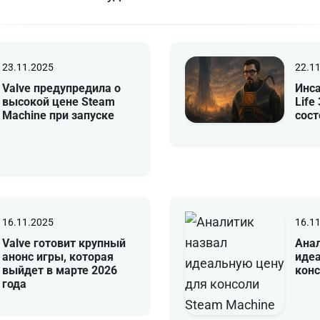
23.11.2025
22.1
Valve предупредила о
Инса
высокой цене Steam
Life
Machine при запуске
сост
16.11.2025
16.1
Valve готовит крупный
Анал
анонс игры, которая
иде
выйдет в марте 2026
конс
года