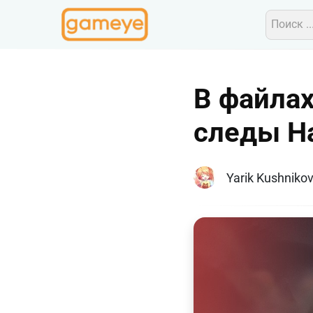
В файлах
следы Ha
Yarik Kushniko