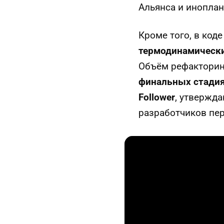
Альянса и инопла
Кроме того, в код
термодинамическ
Объём рефакторинг
финальных стадия
Follower
, утвержд
разработчиков пер