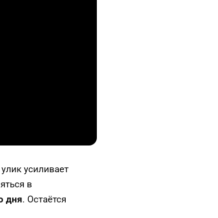
улик усиливает
яться в
о дня
. Остаётся