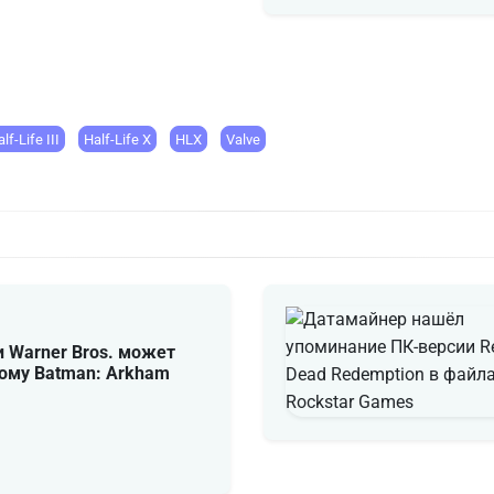
lf-Life III
Half-Life X
HLX
Valve
 и Warner Bros. может
вому Batman: Arkham