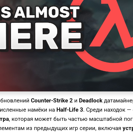
обновлений
Counter-Strike 2
и
Deadlock
датамайне
численные намёки на
Half-Life 3
. Среди находок —
тра
, которая может быть частью масштабной пог
элементам из предыдущих игр серии, включая
уст