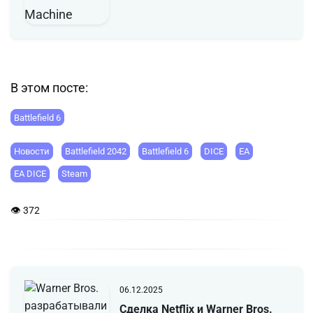
В этом посте:
Battlefield 6
Новости
Battlefield 2042
Battlefield 6
DICE
EA
EA DICE
Steam
👁 372
06.12.2025
Сделка Netflix и Warner Bros.