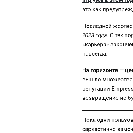
игр уже в этом го
это как предупреж
Последней жертво
2023 года
. С тех п
«карьера» законче
навсегда.
На горизонте — ц
вышло множество и
репутации Empress
возвращение не б
Пока одни пользов
саркастично заме