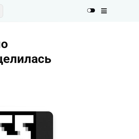
но
целилась