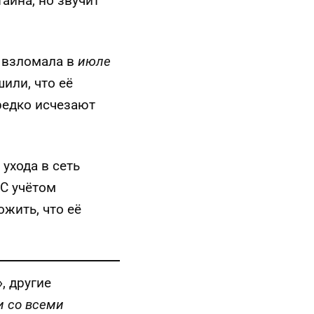
тайна, но звучит
а взломала в
июле
или, что её
 редко исчезают
ухода в сеть
 С учётом
жить, что её
, другие
и со всеми