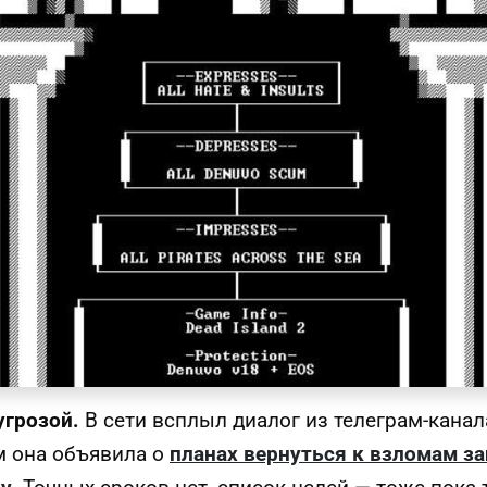
угрозой.
В сети всплыл диалог из телеграм-кана
ом она объявила о
планах вернуться к взломам 