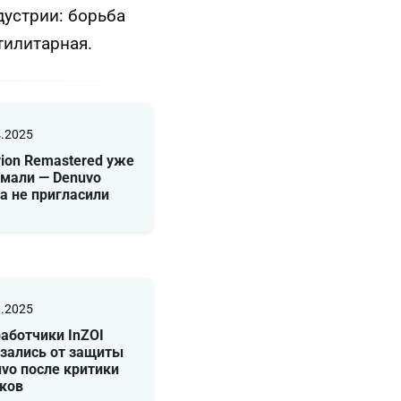
дустрии: борьба
тилитарная.
4.2025
vion Remastered уже
мали — Denuvo
а не пригласили
3.2025
аботчики InZOI
зались от защиты
vo после критики
оков