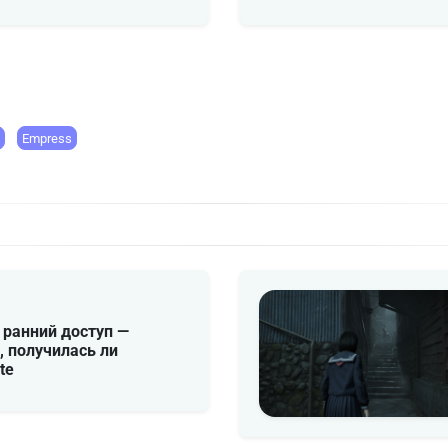
Empress
 ранний доступ —
, получилась ли
te