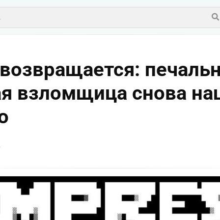
 возвращается: печаль
ая взломщица снова на
o
v