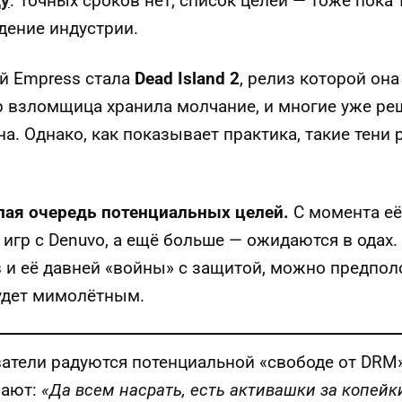
ду
. Точных сроков нет, список целей — тоже пока 
дение индустрии.
й Empress стала
Dead Island 2
, релиз которой он
ор взломщица хранила молчание, и многие уже реш
на. Однако, как показывает практика, такие тени
елая очередь потенциальных целей.
С момента её 
гр с Denuvo, а ещё больше — ожидаются в одах.
 и её давней «войны» с защитой, можно предполо
удет мимолётным.
атели радуются потенциальной «свободе от DRM»
чают:
«Да всем насрать, есть активашки за копейк