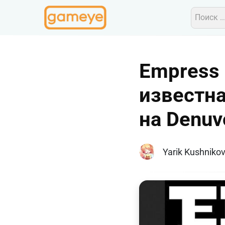
Empress
известн
на Denuv
Yarik Kushniko