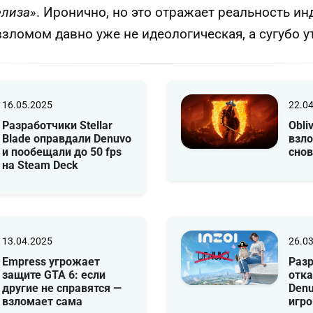
елиза»
. Иронично, но это отражает реальность ин
зломом давно уже не идеологическая, а сугубо у
16.05.2025
22.0
Разработчики Stellar
Obli
Blade оправдали Denuvo
взло
и пообещали до 50 fps
снов
на Steam Deck
13.04.2025
26.0
Empress угрожает
Разр
защите GTA 6: если
отка
другие не справятся —
Denu
взломает сама
игр