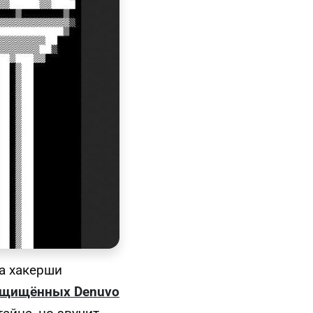
ла хакерши
защищённых Denuvo