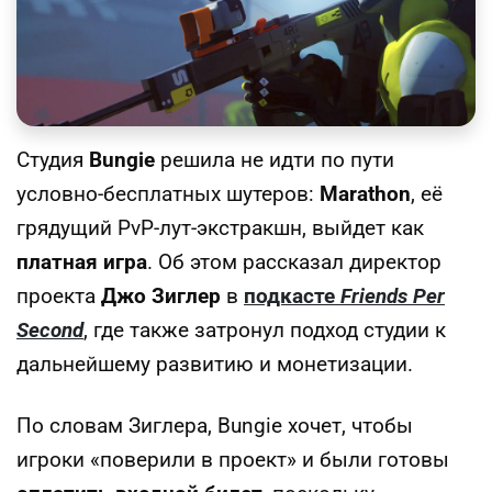
Студия
Bungie
решила не идти по пути
условно-бесплатных шутеров:
Marathon
, её
грядущий PvP-лут-экстракшн, выйдет как
платная игра
. Об этом рассказал директор
проекта
Джо Зиглер
в
подкасте
Friends Per
Second
, где также затронул подход студии к
дальнейшему развитию и монетизации.
По словам Зиглера, Bungie хочет, чтобы
игроки «поверили в проект» и были готовы