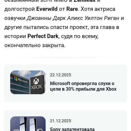
безымянный sci-fi MMO в
ZeniMax
и
долгострой
Everwild
от
Rare
. Хотя актриса
озвучки
Джоанны Дарк Аликс Уилтон Риган
и
другие пытались спасти проект, эта глава в
истории
Perfect Dark
, судя по всему,
окончательно закрыта.
22.12.2025
Microsoft опровергла слухи о
цели в 30% прибыли для Xbox
21.12.2025
Sony запатентовала