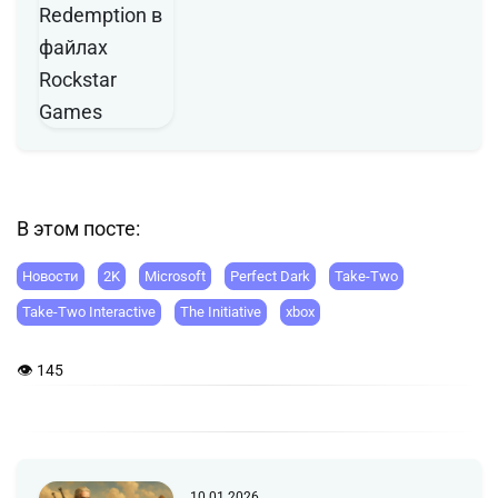
В этом посте:
Новости
2K
Microsoft
Perfect Dark
Take-Two
Take-Two Interactive
The Initiative
xbox
👁 145
10.01.2026