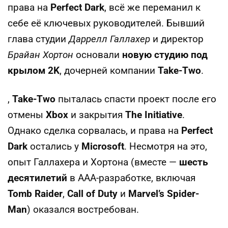
права на
Perfect Dark
, всё же переманил к
себе её ключевых руководителей. Бывший
глава студии
Даррелл Галлахер
и директор
Брайан Хортон
основали
новую студию под
крылом 2K
, дочерней компании
Take-Two
.
,
Take-Two
пыталась спасти проект после его
отмены
Xbox
и закрытия
The Initiative
.
Однако сделка сорвалась, и права на
Perfect
Dark
остались у
Microsoft
. Несмотря на это,
опыт Галлахера и Хортона (вместе —
шесть
десятилетий
в AAA-разработке, включая
Tomb Raider
,
Call of Duty
и
Marvel’s Spider-
Man
) оказался востребован.