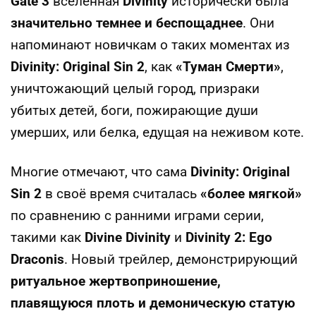
Gate 3
вселенная
Divinity
исторически была
значительно темнее и беспощаднее
. Они
напоминают новичкам о таких моментах из
Divinity: Original Sin 2
, как
«Туман Смерти»
,
уничтожающий целый город, призраки
убитых детей, боги, пожирающие души
умерших, или белка, едущая на неживом коте.
Многие отмечают, что сама
Divinity: Original
Sin 2
в своё время считалась
«более мягкой»
по сравнению с ранними играми серии,
такими как
Divine Divinity
и
Divinity 2: Ego
Draconis
. Новый трейлер, демонстрирующий
ритуальное жертвоприношение,
плавящуюся плоть и демоническую статую