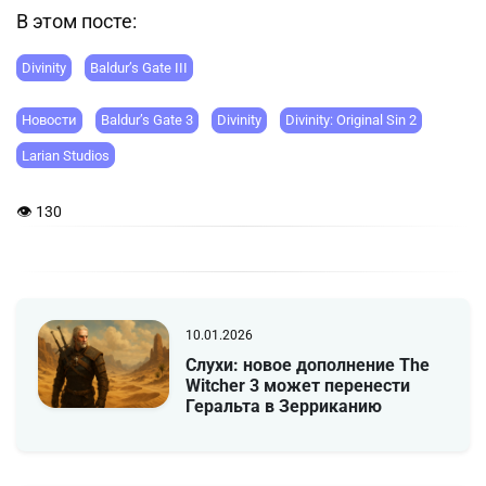
В этом посте:
Divinity
Baldur’s Gate III
Новости
Baldur’s Gate 3
Divinity
Divinity: Original Sin 2
Larian Studios
👁 130
10.01.2026
Слухи: новое дополнение The
Witcher 3 может перенести
Геральта в Зерриканию