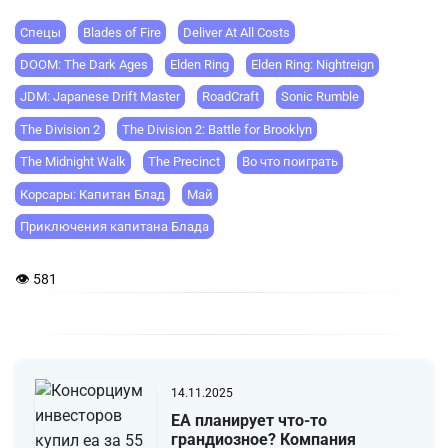
Спецы
Blades of Fire
Deliver At All Costs
DOOM: The Dark Ages
Elden Ring
Elden Ring: Nightreign
JDM: Japanese Drift Master
RoadCraft
Sonic Rumble
The Division 2
The Division 2: Battle for Brooklyn
The Midnight Walk
The Precinct
Во что поиграть
Корсары: Капитан Блад
Май
Приключения капитана Блада
👁 581
14.11.2025
EA планирует что-то
грандиозное? Компания