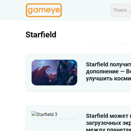
Starfield
Starfield получ
дополнение — B
улучшить косми
Starfield может
загрузочных эк
между планета