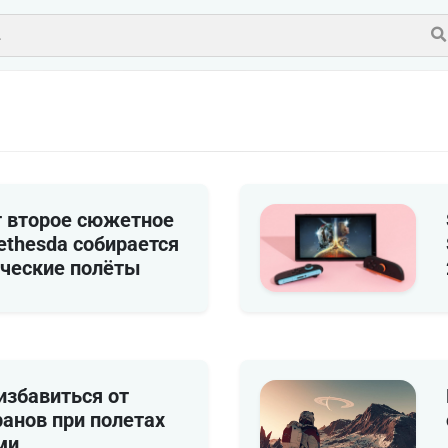
ит второе сюжетное
ethesda собирается
ческие полёты
 избавиться от
ранов при полетах
ми