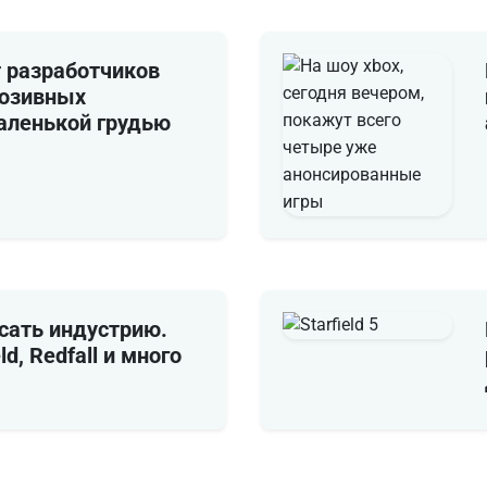
т разработчиков
люзивных
аленькой грудью
сать индустрию.
ld, Redfall и много