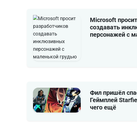
Microsoft проси
создавать инк
персонажей с м
Фил пришёл спа
Геймплей Starfie
чего ещё