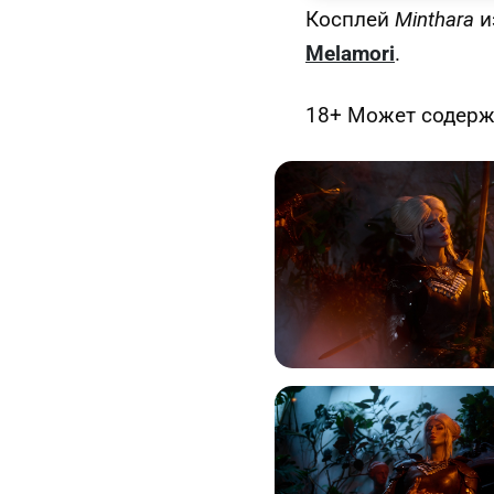
Косплей
Minthara
и
Melamori
.
18+ Может содержа