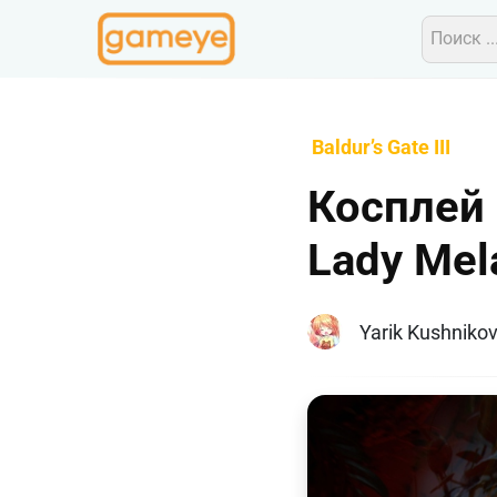
Baldur’s Gate III
Косплей M
Lady Mel
Yarik Kushniko