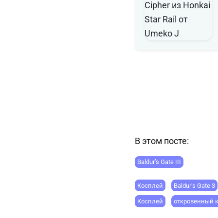
В этом посте:
Baldur’s Gate III
Косплей
Baldur’s Gate 3
Косплей
откровенный 