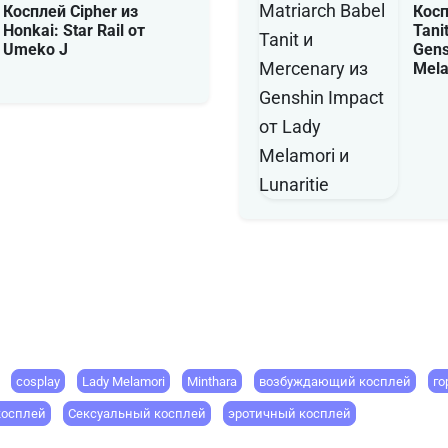
Косплей Cipher из
Косп
Honkai: Star Rail от
Tani
Umeko J
Gens
Mela
cosplay
Lady Melamori
Minthara
возбуждающий косплей
го
косплей
Сексуальный косплей
эротичный косплей