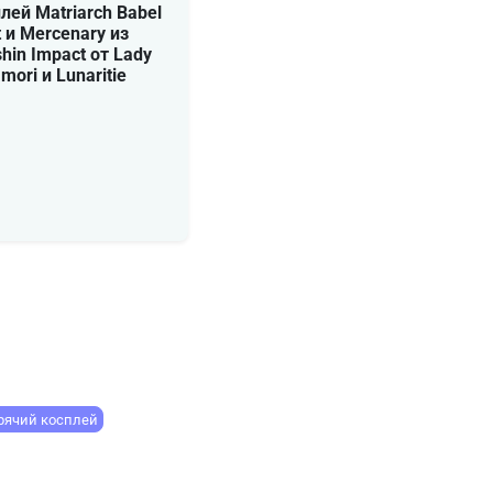
лей Matriarch Babel
t и Mercenary из
hin Impact от Lady
mori и Lunaritie
рячий косплей