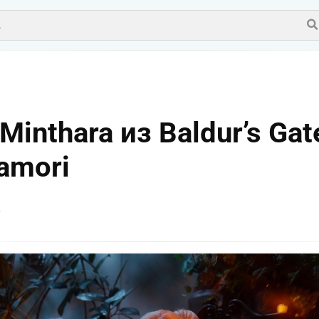
inthara из Baldur’s Gat
amori
v