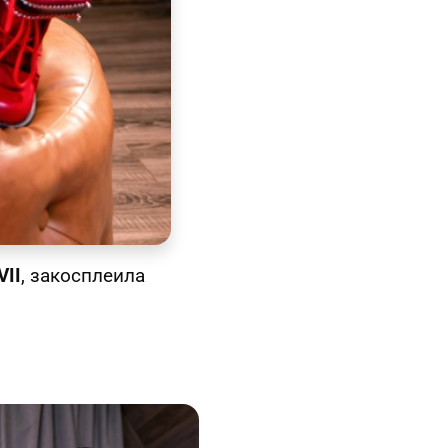
VII
, закосплеила