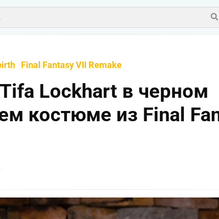
irth
Final Fantasy VII Remake
Tifa Lockhart в черном
м костюме из Final Fan
v