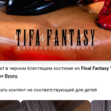
art
в черном блестящем костюме из
Final Fantasy 
ая
Byoru
.
ть контент не соответствующий для детей