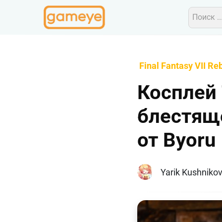
Final Fantasy VII Reb
Косплей 
блестяще
от Byoru
Yarik Kushniko