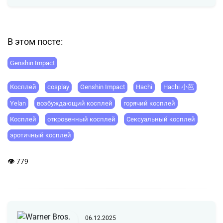
В этом посте:
Genshin Impact
Косплей
cosplay
Genshin Impact
Hachi
Hachi 小芭
Yelan
возбуждающий косплей
горячий косплей
Косплей
откровенный косплей
Сексуальный косплей
эротичный косплей
👁 779
06.12.2025