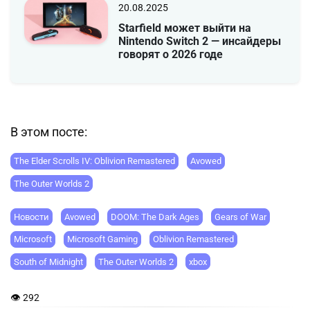
20.08.2025
Starfield может выйти на
Nintendo Switch 2 — инсайдеры
говорят о 2026 годе
В этом посте:
The Elder Scrolls IV: Oblivion Remastered
Avowed
The Outer Worlds 2
Новости
Avowed
DOOM: The Dark Ages
Gears of War
Microsoft
Microsoft Gaming
Oblivion Remastered
South of Midnight
The Outer Worlds 2
xbox
👁 292