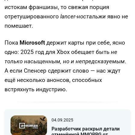
истокам франшизы, то свежая порция
отретушированного
lancer-ностальжи
явно не
помешает.
Пока
Microsoft
держит карты при себе, ясно
одно: 2025 год для Xbox обещает быть
не
только насыщенным, но и непредсказуемым
.
А если Спенсер сдержит слово — нас ждут
ещё несколько анонсов, способных
встряхнуть индустрию.
04.09.2025
Разработчик раскрыл детали
отменённой MMORPG от