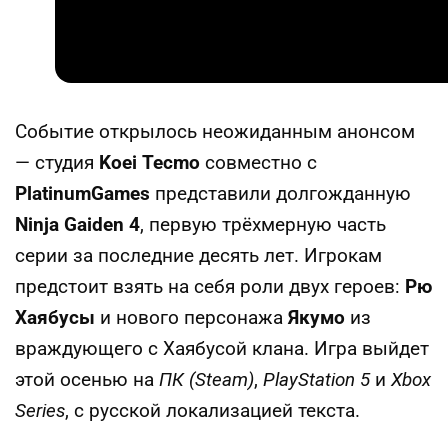
Событие открылось неожиданным анонсом
— студия
Koei Tecmo
совместно с
PlatinumGames
представили долгожданную
Ninja Gaiden 4
, первую трёхмерную часть
серии за последние десять лет. Игрокам
предстоит взять на себя роли двух героев:
Рю
Хаябусы
и нового персонажа
Якумо
из
враждующего с Хаябусой клана. Игра выйдет
этой осенью на
ПК (Steam)
,
PlayStation 5
и
Xbox
Series
, с русской локализацией текста.