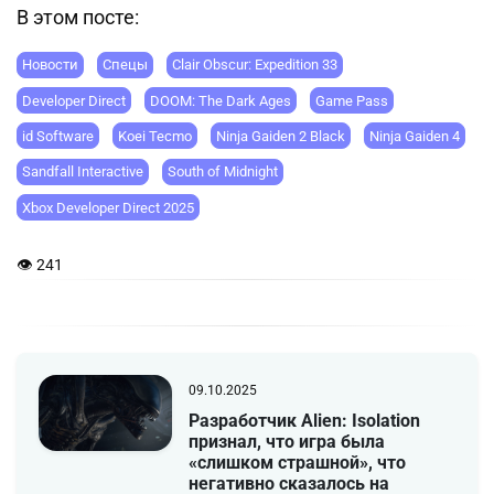
В этом посте:
Новости
Спецы
Clair Obscur: Expedition 33
Developer Direct
DOOM: The Dark Ages
Game Pass
id Software
Koei Tecmo
Ninja Gaiden 2 Black
Ninja Gaiden 4
Sandfall Interactive
South of Midnight
Xbox Developer Direct 2025
👁 241
09.10.2025
Разработчик Alien: Isolation
признал, что игра была
«слишком страшной», что
негативно сказалось на