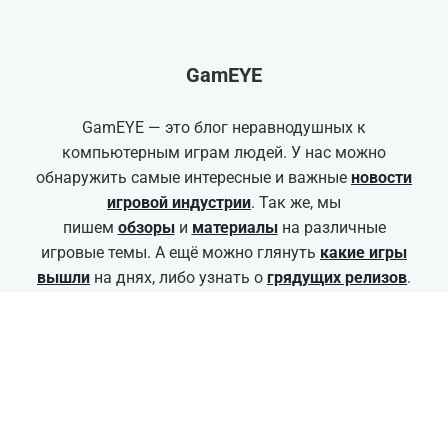
VK
Twitter
Youtube
Facebook
Instagram
Telegram
GamEYE
GamEYE — это блог неравнодушных к
компьютерным играм людей. У нас можно
обнаружить самые интересные и важные
новости
игровой индустрии
. Так же, мы
пишем
обзоры
и
материалы
на различные
игровые темы. А ещё можно глянуть
какие игры
вышли
на днях, либо узнать о
грядущих релизов
.
18+ Может содержать контент не
соответствующий для детей
2024 GamEYE.ru . All Rights Reserved