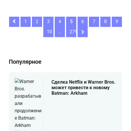
1
2
3
4
5
6
7
8
9
10
…
279
Популярное
Сделка Netflix и Warner Bros.
может привести к новому
Batman: Arkham