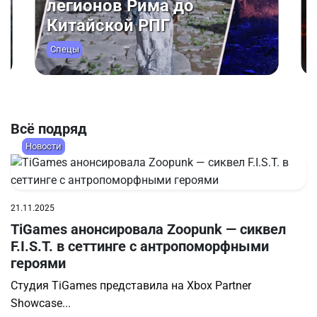
Dying Light: The Beast —
Возвращение
Обзоры
Всё подряд
Новости
21.11.2025
TiGames анонсировала Zoopunk — сиквел
F.I.S.T. в сеттинге с антропоморфными
героями
Студия TiGames представила на Xbox Partner
Showcase...