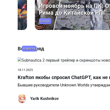
нов
Dying Light: The Beast —
Обзоры
Всё подряд
Новости
18.11.2025
Krafton якобы спросил ChatGPT, как не 
Бывшие руководители Unknown Worlds утверждают,
Yarik Kushnikov