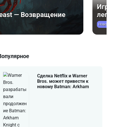
 на ПК: От возвращения
Вспомина
в в Средневековье
выходом 
Обзоры
Популярное
Сделка Netflix и Warner
Bros. может привести к
новому Batman: Arkham