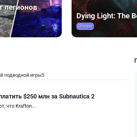
Игровой октябрь
 Возвращение
легенд до танко
Новости
Спецы
платить $250 млн за Subnautica 2
 что Krafton...